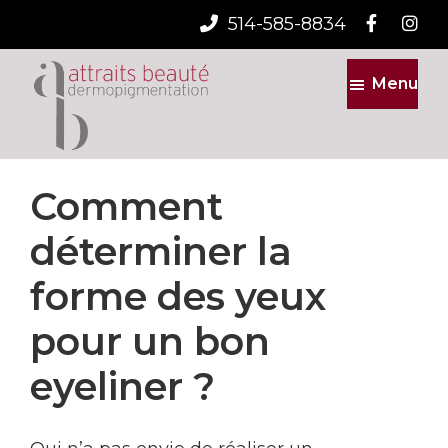
514-585-8834
Skip
Skip
Menu
to
to
main
footer
content
Attraits
Beaute
Comment
déterminer la
forme des yeux
pour un bon
eyeliner ?