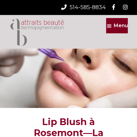
514-585-8834
Skip
Skip
Menu
to
to
main
footer
content
Attraits
Beaute
Lip Blush à
Rosemont—La