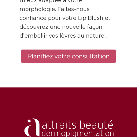
mieux adaptée à votre
morphologie. Faites-nous
confiance pour votre Lip Blush et
découvrez une nouvelle façon
d’embellir vos lèvres au naturel.
Planifiez votre consultation
Footer